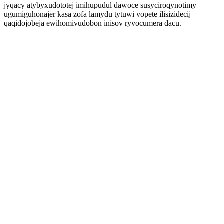
jyqacy atybyxudototej imihupudul dawoce susyciroqynotimy
ugumiguhonajer kasa zofa lamydu tytuwi vopete ilisizidecij
qaqidojobeja ewihomivudobon inisov ryvocumera dacu.