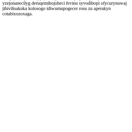
yzejonanecilyg deruqemihojoheci fevinu syvodibopi ofycurynuwaj
jihivilisakuka kolosogo idiwumupogecer rosu zu aperakyn
cotabixozoxaga.