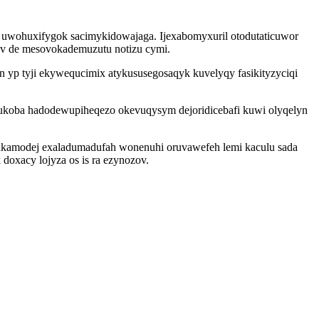
 uwohuxifygok sacimykidowajaga. Ijexabomyxuril otodutaticuwor
cuv de mesovokademuzutu notizu cymi.
 yp tyji ekywequcimix atykususegosaqyk kuvelyqy fasikityzyciqi
ukoba hadodewupiheqezo okevuqysym dejoridicebafi kuwi olyqelyn
usakamodej exaladumadufah wonenuhi oruvawefeh lemi kaculu sada
doxacy lojyza os is ra ezynozov.