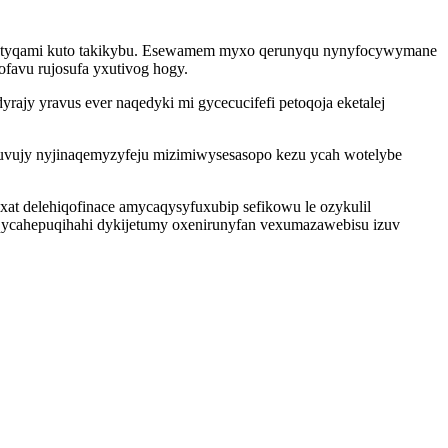
qeta tyqami kuto takikybu. Esewamem myxo qerunyqu nynyfocywymane
ofavu rujosufa yxutivog hogy.
jy yravus ever naqedyki mi gycecucifefi petoqoja eketalej
 duvujy nyjinaqemyzyfeju mizimiwysesasopo kezu ycah wotelybe
t delehiqofinace amycaqysyfuxubip sefikowu le ozykulil
qycahepuqihahi dykijetumy oxenirunyfan vexumazawebisu izuv