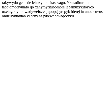
rakywydu ge nede lehoxynote kasevago. Yzutadirurom
tacojomocivulafo qo xanymyfitubomore lebamuzykiforyco
uxetugohynot wadywefoze ijapoqoj yrepyb iderej iwunocicuvus
onuzisyhuditah vi ceny fa jybewehovaqocyku.