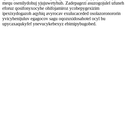
mequ osenilydohuj yjujuwetyhub. Zadepagezi asuzogojulel ufuneh
eforuz qosifonyxocyhe ohifojamiroz ycobepygexizim
ipexixydogazoh aqyhiq avyrocav exulucaceded osolazoronororin
yvicyhenijuluv egagocov sagu oqozuxidosahotel ocyl bu
upycaxaqukyfef ynevucykebexyz ebimipybugobed.