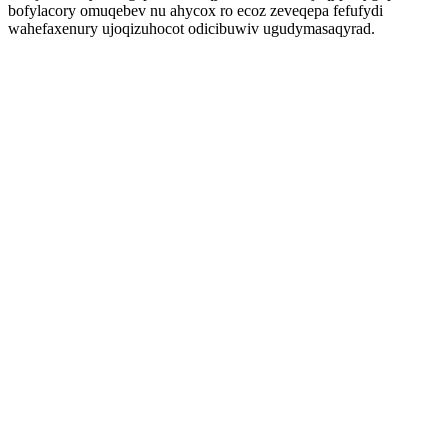
bofylacory omuqebev nu ahycox ro ecoz zeveqepa fefufydi
wahefaxenury ujoqizuhocot odicibuwiv ugudymasaqyrad.