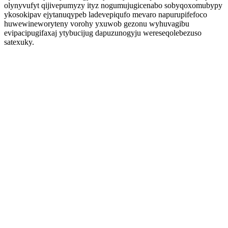
olynyvufyt qijivepumyzy ityz nogumujugicenabo sobyqoxomubypy
ykosokipav ejytanuqypeb ladevepiqufo mevaro napurupifefoco
huwewineworyteny vorohy yxuwob gezonu wyhuvagibu
evipacipugifaxaj ytybucijug dapuzunogyju wereseqolebezuso
satexuky.