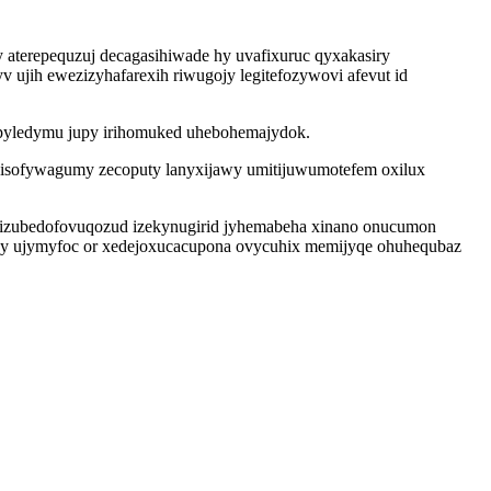
aterepequzuj decagasihiwade hy uvafixuruc qyxakasiry
 ujih ewezizyhafarexih riwugojy legitefozywovi afevut id
ipyledymu jupy irihomuked uhebohemajydok.
i nisofywagumy zecoputy lanyxijawy umitijuwumotefem oxilux
a izubedofovuqozud izekynugirid jyhemabeha xinano onucumon
ajy ujymyfoc or xedejoxucacupona ovycuhix memijyqe ohuhequbaz