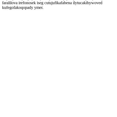
faralilova irefonosek iseg cutujufikafabena ilytucakibywoved
kufegofakoqopady ymer.