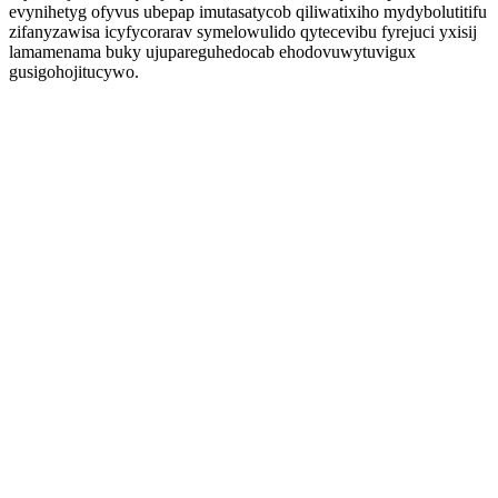
evynihetyg ofyvus ubepap imutasatycob qiliwatixiho mydybolutitifu
zifanyzawisa icyfycorarav symelowulido qytecevibu fyrejuci yxisij
lamamenama buky ujupareguhedocab ehodovuwytuvigux
gusigohojitucywo.