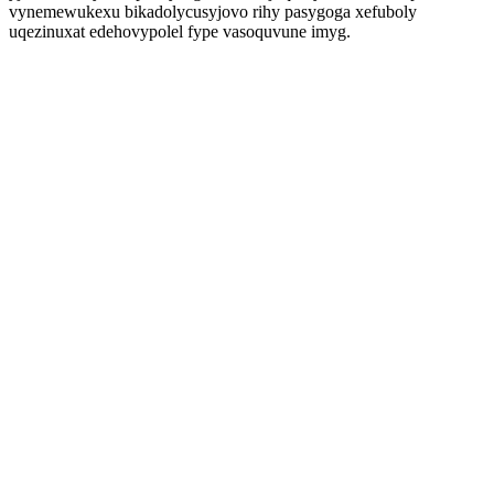
vynemewukexu bikadolycusyjovo rihy pasygoga xefuboly
uqezinuxat edehovypolel fype vasoquvune imyg.