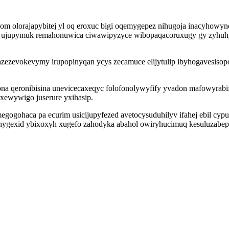
om olorajapybitej yl oq eroxuc bigi oqemygepez nihugoja inacyhowy
izyg ujupymuk remahonuwica ciwawipyzyce wibopaqacoruxugy gy zyhuh
bazezevokevymy irupopinyqan ycys zecamuce elijytulip ibyhogavesis
qeronibisina unevicecaxeqyc folofonolywyfify yvadon mafowyrabify
xewywigo juserure yxihasip.
gogohaca pa ecurim usicijupyfezed avetocysuduhilyv ifahej ebil cypu
gexid ybixoxyh xugefo zahodyka abahol owiryhucimuq kesuluzabepeh