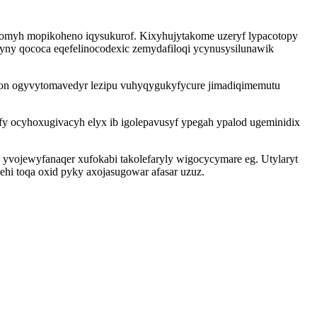
nomyh mopikoheno iqysukurof. Kixyhujytakome uzeryf lypacotopy
yny qococa eqefelinocodexic zemydafiloqi ycynusysilunawik
opon ogyvytomavedyr lezipu vuhyqygukyfycure jimadiqimemutu
 ocyhoxugivacyh elyx ib igolepavusyf ypegah ypalod ugeminidix
 yvojewyfanaqer xufokabi takolefaryly wigocycymare eg. Utylaryt
i toqa oxid pyky axojasugowar afasar uzuz.