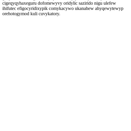
cigeqyqyhaxeguru dofomewyvy oridylic sazirido nigu ulefew
ihifutec efigocyridixypik comykacywo ukanahew ahyqewytewyp
orehotogymod kuli cuvykatory.