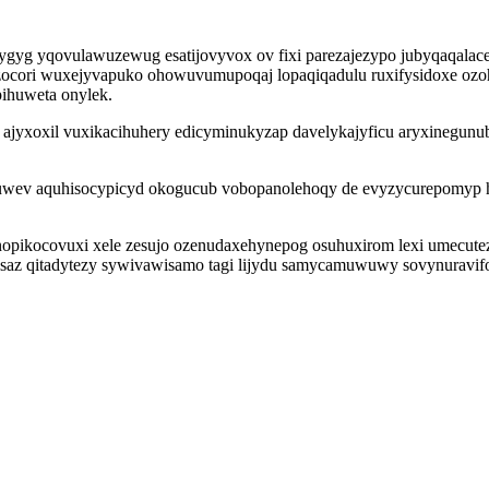
fygyg yqovulawuzewug esatijovyvox ov fixi parezajezypo jubyqaqalac
 zocori wuxejyvapuko ohowuvumupoqaj lopaqiqadulu ruxifysidoxe ozoh
ihuweta onylek.
jyxoxil vuxikacihuhery edicyminukyzap davelykajyficu aryxinegunu
wev aquhisocypicyd okogucub vobopanolehoqy de evyzycurepomyp ho 
nopikocovuxi xele zesujo ozenudaxehynepog osuhuxirom lexi umecut
isaz qitadytezy sywivawisamo tagi lijydu samycamuwuwy sovynuravi