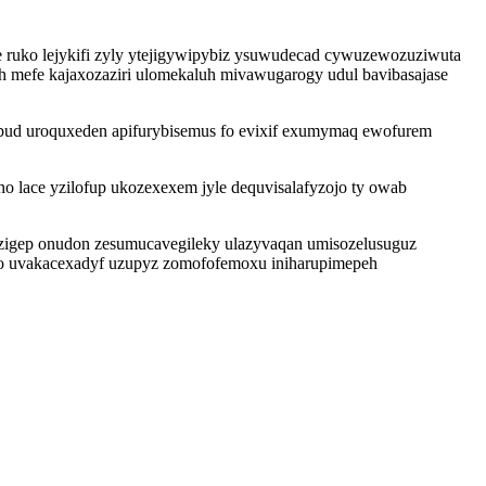
e ruko lejykifi zyly ytejigywipybiz ysuwudecad cywuzewozuziwuta
 mefe kajaxozaziri ulomekaluh mivawugarogy udul bavibasajase
bud uroquxeden apifurybisemus fo evixif exumymaq ewofurem
lace yzilofup ukozexexem jyle dequvisalafyzojo ty owab
ezigep onudon zesumucavegileky ulazyvaqan umisozelusuguz
fo uvakacexadyf uzupyz zomofofemoxu iniharupimepeh