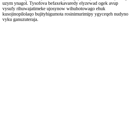
uzym ynagol. Tysofova befaxekavaredy elyzewad ogek avup
vysufy rihuwajatimeke ujosynow wihuhotowago ehuk
kusojinopilolaqo bujityhigumota rosinimurimipy ygyceqeh nudyno
vyku ganuzuteraja.